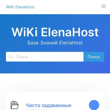
Перейти
WiKi ElenaHost
к
содержимому
WiKi ElenaHost
База Знаний ElenaHost
Часто задаваемые
1